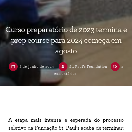
Curso preparatório de 2023 termina e
prep course para 2024 começa em
agosto
8 de junho de 2023
St. Paul’s Foundation
2
comentários
em
Curso
preparatório
de
2023
termina
e
prep
course
A etapa mais intensa e esperada do processo
para
2024
seletivo da Fundação St. Paul’s acaba de terminar: