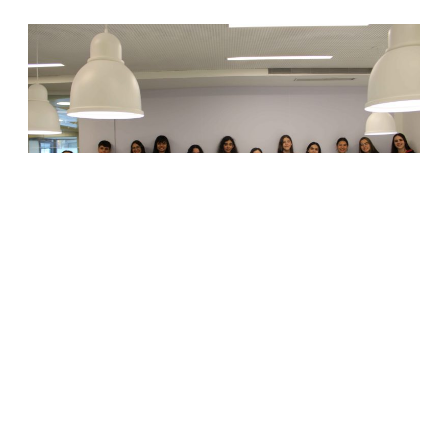
Durante o curso, a fundação submeteu os
candidatos a testes psicológicos, para conhecer
suas habilidades cognitivas e socioemocionais, e
uma assistente social visitou a casa de cada
candidato, para avaliar o ambiente familiar e