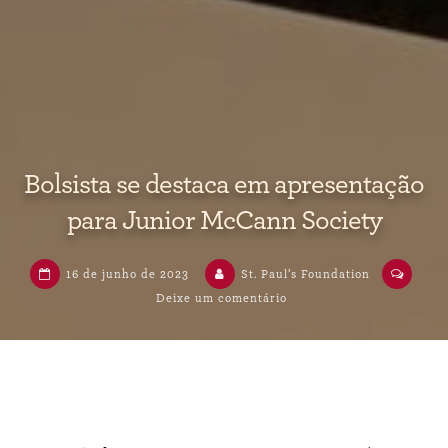
Bolsista se destaca em apresentação
para Junior McCann Society
16 de junho de 2023
St. Paul’s Foundation
em
Deixe um comentário
Bolsista
se
destaca
em
apresentação
para
Junior
McCann