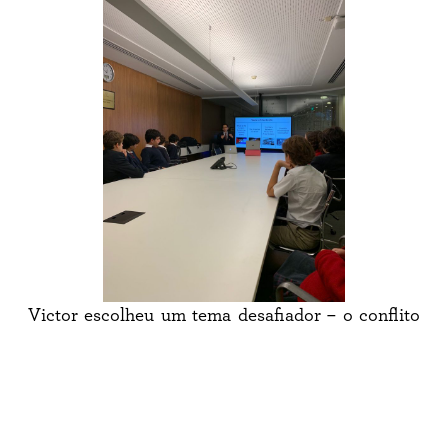
Victor escolheu um tema desafiador – o conflito
Palestina-Israel – e fez uma apresentação incrível!
O aluno surpreendeu pelo tema avançado para o
currículo e idade, e por tratá-lo com muita
maturidade. Ele conseguiu traduzir bem as