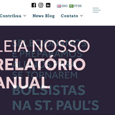
ENG
PT-BR
Contribua
News Blog
Contato