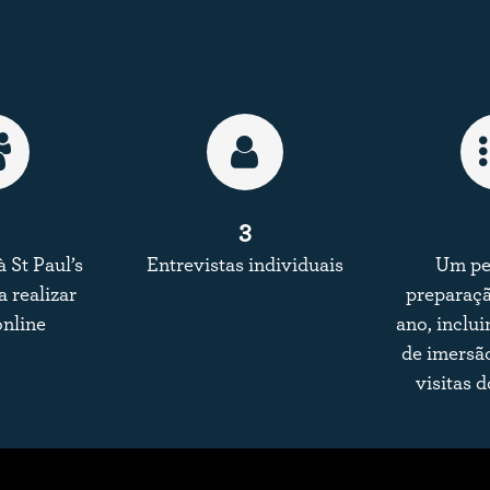
3
 St Paul’s
Entrevistas individuais
Um pe
a realizar
preparaçã
online
ano, inclu
de imersão
visitas 