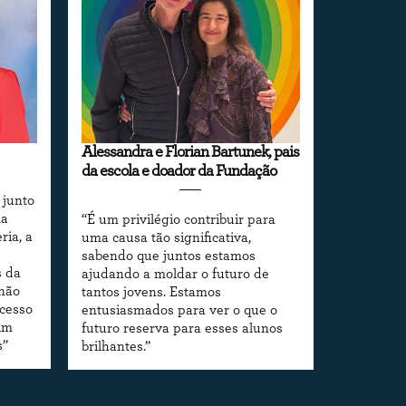
Alessandra e Florian Bartunek, pais
da escola e doador da Fundação
 junto
ma
“É um privilégio contribuir para
ria, a
uma causa tão significativa,
sabendo que juntos estamos
s da
ajudando a moldar o futuro de
 não
tantos jovens. Estamos
ocesso
entusiasmados para ver o que o
im
futuro reserva para esses alunos
s”
brilhantes.”