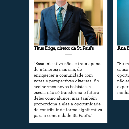
Titus Edge, diretor da St. Paul’s
Ana B
“Essa iniciativa não se trata apenas
“Eu m
de números; mas sim, de
causa 
enriquecer a comunidade com
oport
vozes e perspectivas diversas. Ao
não e
acolhermos novos bolsistas, a
exper
escola não só transforma o futuro
minha
deles como alunos, mas também
proporciona a eles a oportunidade
de contribuir de forma significativa
para a comunidade St. Paul’s.”