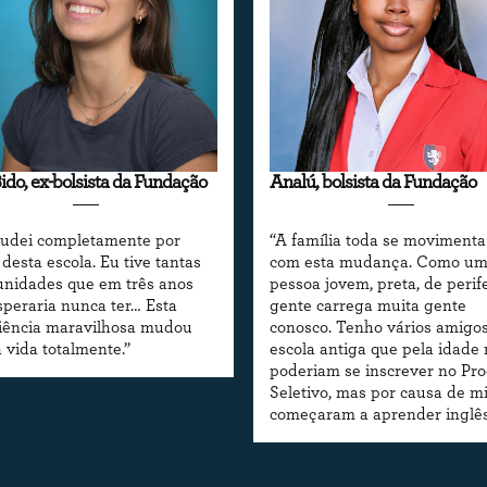
ido, ex-bolsista da Fundação
Analú, bolsista da Fundação
udei completamente por
“A família toda se movimenta
desta escola. Eu tive tantas
com esta mudança. Como u
unidades que em três anos
pessoa jovem, preta, de perife
speraria nunca ter… Esta
gente carrega muita gente
iência maravilhosa mudou
conosco. Tenho vários amigo
 vida totalmente.”
escola antiga que pela idade
poderiam se inscrever no Pr
Seletivo, mas por causa de m
começaram a aprender inglê