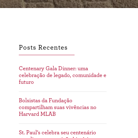
que
significa
estudar
em
uma
escola
internacional?
Perguntas
Posts Recentes
e
respostas
Centenary Gala Dinner: uma
celebração de legado, comunidade e
futuro
Bolsistas da Fundação
compartilham suas vivências no
Harvard MLAB
St. Paul’s celebra seu centenário