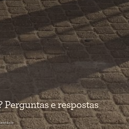
? Perguntas e respostas
em
entário
O