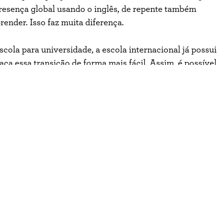
 presença global usando o inglês, de repente também
render. Isso faz muita diferença.
ola para universidade, a escola internacional já possui
ça essa transição de forma mais fácil. Assim, é possível
e acessar uma universidade nos EUA, no Canadá, no Reino
é que um aluno que se forma no segundo grau aqui no
 consegue acessar a universidade no Reino Unido com
 um ano de preparação para depois entrar na universidade.
ional, como a St. Paul’s, que oferece as qualificações
 exemplo, ele já consegue entrar direto para o primeiro
aração.
s, em Portugal, por exemplo, é um programa chamado Ano
am em escolas brasileiras. Já quem vem de escolas
Zero, seja em Portugal, na Holanda ou em outros países