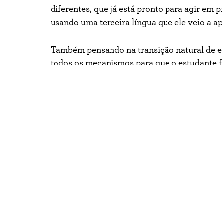
diferentes, que já está pronto para agir em
usando uma terceira língua que ele veio a ap
Também pensando na transição natural de esc
todos os mecanismos para que o estudante fa
sair de uma escola internacional no Brasil 
Unido, na Europa etc. Um exemplo clássico 
Brasil, com o diploma de Ensino Médio, não
entrada direta, é necessário primeiro fazer
Mas se esse aluno vem de uma escola internac
requeridas, como o IGCSE, o IB ou o AP, por
ano universitário. sem fazer um ano de prep
Outra situação que ocorre em muitos paíse
Zero, para alunos brasileiros que se formar
internacionais não precisa passar pelo Ano 