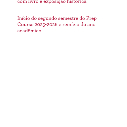
com livro e exposição histórica
Início do segundo semestre do Prep
Course 2025-2026 e reinício do ano
acadêmico
Dê o primeiro passo: Inscrições
abertas para o Processo Seletivo
2026–2027
Tags
bolsistas
community
comunidade
nossa comunidade
nossos bolsistas