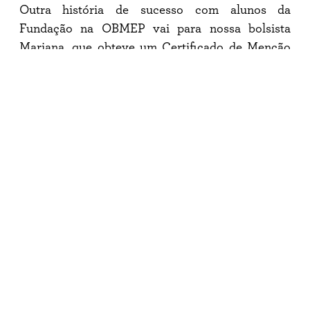
Outra história de sucesso com alunos da
Fundação na OBMEP vai para nossa bolsista
Mariana, que obteve um Certificado de Menção
Honrosa por seus resultados de destaque nas
Olimpíadas.
Para além do excelente desempenho obtido
dentro e fora da St. Paul’s School, nos orgulhamos
do progresso e desenvolvimento das habilidades
dos estudantes que fazem parte da Fundação St.
Paul’s.
Share with your friends!