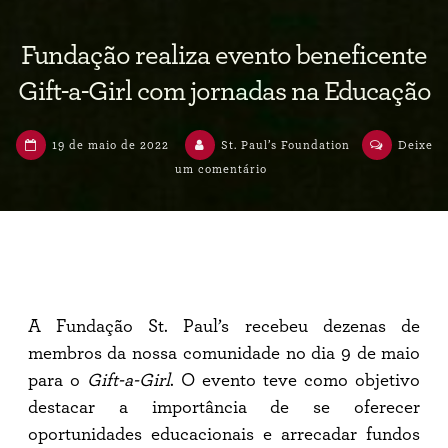
Fundação realiza evento beneficente
Gift-a-Girl com jornadas na Educação
19 de maio de 2022
St. Paul’s Foundation
Deixe
um comentário
em
Fundação
realiza
evento
beneficente
Gift-
a-
Girl
com
A Fundação St. Paul’s recebeu dezenas de
jornadas
na
membros da nossa comunidade no dia 9 de maio
Educação
para o
Gift-a-Girl
. O evento teve como objetivo
destacar a importância de se oferecer
oportunidades educacionais e arrecadar fundos