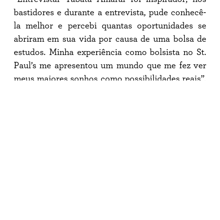
bastidores e durante a entrevista, pude conhecê-
la melhor e percebi quantas oportunidades se
abriram em sua vida por causa de uma bolsa de
estudos. Minha experiência como bolsista no St.
Paul’s me apresentou um mundo que me fez ver
meus maiores sonhos como possibilidades reais”,
disse Ana.
O debate contou com perguntas enviadas pela
plateia, entre pais, professores e os nove atuais
bolsistas da fundação. Zeba Clarke falou sobre
como as histórias compartilhadas durante a noite
impactaram a comunidade.
“Há muito tempo acredito que educar mulheres
jovens é fundamental para a saúde, a riqueza e o