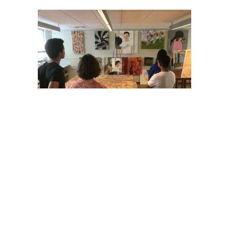
Os candidatos usarão várias salas e laboratórios
da escola. A ideia é que eles possam começar a se
sentir familiarizados com as instalações. Artes é
um dos vários temas das aulas oferecidas, e
durante a sessão o grupo ficou fascinado ao ver o
trabalho dos alunos da St. Paul’s School exibidos
nas salas de aula. “Durante as sessões, eles