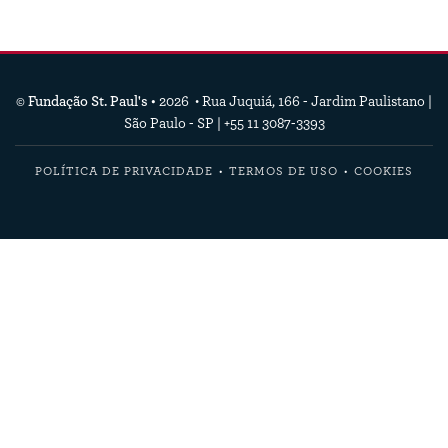
© Fundação St. Paul's •
2026 • Rua Juquiá, 166 - Jardim Paulistano |
São Paulo - SP | +55 11 3087-3393
POLÍTICA DE PRIVACIDADE
TERMOS DE USO
COOKIES