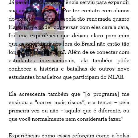
Já para Letícia, a experiência serviu para expandir
sua visão de mundo. “Por ter contato com alunos
do exterior – de uma escola tão renomada quanto
Harvard – e poder conversar com eles cara a cara,
foi uma experiência que deixou claro para mim
que as oportunidades fora do Brasil não estão tão
longe quanto parecem”. Além de se conectar com
estudantes internacionais, ela também pôde
conhecer a história e batalhas de outros nove
estudantes brasileiros que participam do MLAB.
Ela acrescenta também que “[o programa] me
ensinou a “correr mais riscos”, e a tentar – pela
primeira vez ou não – aquilo que é diferente, ou
que você normalmente nem consideraria fazer.”
Experiências como essas reforçam como a bolsa