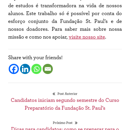
de estudos é transformadora na vida de nossos
alunos. Este trabalho só é possível por conta do
esforço conjunto da Fundação St. Paul’s e de
nossos doadores. Para saber mais sobre nossa
missão e como nos apoiar,
visite nosso site
.
Share with your friends!
Post Anterior
Post
Candidatos iniciam segundo semestre do Curso
Navegação
anterior:
Preparatório da Fundação St. Paul’s
de
Próximo Post
Post
Próximo
Dicas para candidatos: como se preparar para o