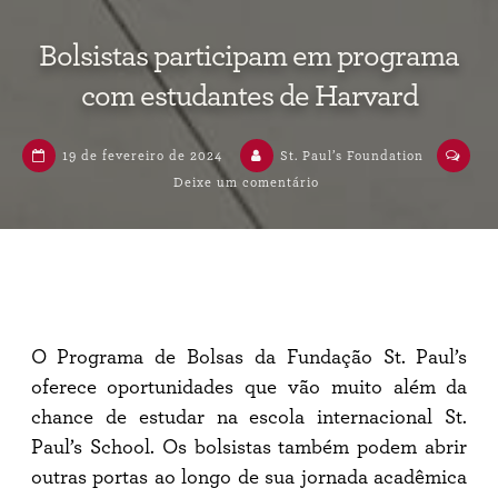
Bolsistas participam em programa
com estudantes de Harvard
19 de fevereiro de 2024
St. Paul’s Foundation
Deixe um comentário
em
Bolsistas
participam
em
programa
com
estudantes
de
Harvard
O Programa de Bolsas da Fundação St. Paul’s
oferece oportunidades que vão muito além da
chance de estudar na escola internacional St.
Paul’s School. Os bolsistas também podem abrir
outras portas ao longo de sua jornada acadêmica