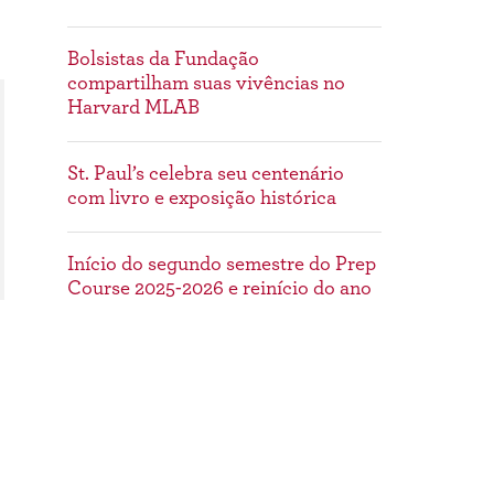
Bolsistas da Fundação
compartilham suas vivências no
Harvard MLAB
St. Paul’s celebra seu centenário
com livro e exposição histórica
Início do segundo semestre do Prep
Course 2025-2026 e reinício do ano
acadêmico
Dê o primeiro passo: Inscrições
abertas para o Processo Seletivo
2026–2027