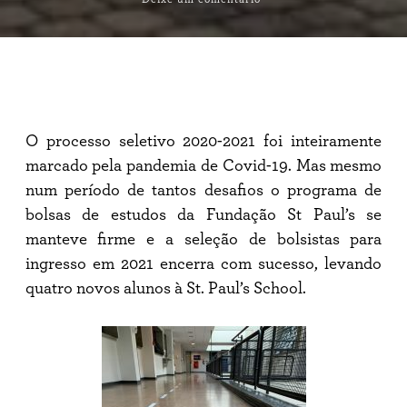
Bolsistas
de
2021
ingressam
na
St.
Paul’s
School
O processo seletivo 2020-2021 foi inteiramente
marcado pela pandemia de Covid-19. Mas mesmo
num período de tantos desafios o programa de
bolsas de estudos da Fundação St Paul’s se
manteve firme e a seleção de bolsistas para
ingresso em 2021 encerra com sucesso, levando
quatro novos alunos à St. Paul’s School.