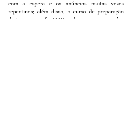
com a espera e os anúncios muitas vezes
repentinos; além disso, o curso de preparação
deste processo foi 100% on-line, o que exigiu dos
nossos candidatos mais resiliência com o tempo
de tela ampliado.
Mas a reposta a tanta dedicação chega com
ótimas notícias: um curso de preparação com
100% de aproveitamento. Todos os quatro alunos
de 13 a 15 anos que participaram do prep course
tiveram um desempenho que maravilhou os
professores e o time da fundação, e foram
convidados a ingressarem na St. Paul’s com o
benefício da bolsa integral de estudos. No total, a
fundação tem nove alunos atualmente
matriculados que entraram na escola através
desta oportunidade.