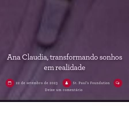
Ana Claudia, transformando sonhos
em realidade
22 de setembro de 2023
St. Paul’s Foundation
Deixe um comentário
em
Ana
Claudia,
transformando
sonhos
em
realidade