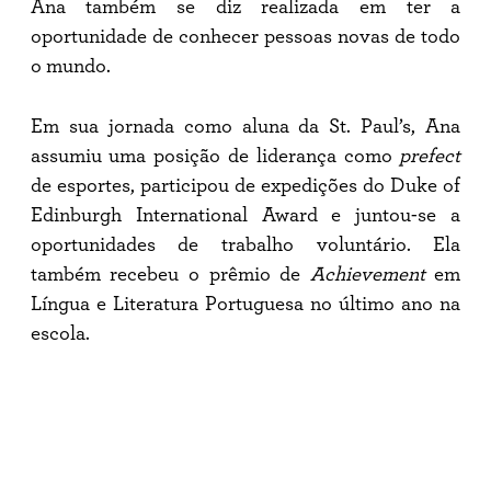
Ana também se diz realizada em ter a
oportunidade de conhecer pessoas novas de todo
o mundo.
Em sua jornada como aluna da St. Paul’s, Ana
assumiu uma posição de liderança como
prefect
de esportes, participou de expedições do Duke of
Edinburgh International Award e juntou-se a
oportunidades de trabalho voluntário. Ela
também recebeu o prêmio de
Achievement
em
Língua e Literatura Portuguesa no último ano na
escola.
Ana Claudia sempre sonhou em estudar em uma
escola internacional e viver a vida universitária
no exterior. Ela se inscreveu no programa de
bolsas da Fundação St. Paul’s em 2019, depois de