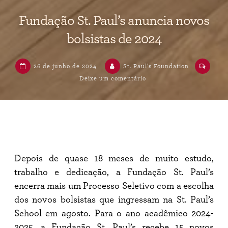
Fundação St. Paul’s anuncia novos
bolsistas de 2024
26 de junho de 2024
St. Paul’s Foundation
Deixe um comentário
em
Fundação
St.
Paul’s
anuncia
novos
bolsistas
de
2024
Depois de quase 18 meses de muito estudo,
trabalho e dedicação, a Fundação St. Paul’s
encerra mais um Processo Seletivo com a escolha
dos novos bolsistas que ingressam na St. Paul’s
School em agosto. Para o ano acadêmico 2024-
2025, a Fundação St. Paul’s recebe 15 novos