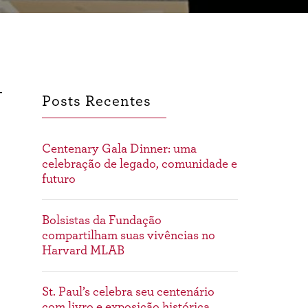
de
testes
no
processo
seletivo
para
2025
-
Posts Recentes
Centenary Gala Dinner: uma
celebração de legado, comunidade e
futuro
Bolsistas da Fundação
compartilham suas vivências no
Harvard MLAB
St. Paul’s celebra seu centenário
com livro e exposição histórica