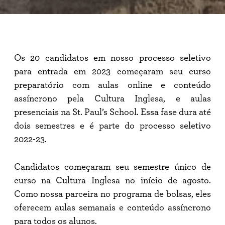
Candidatos
vivem
imersão
em
inglês
no
curso
Os 20 candidatos em nosso processo seletivo
preparatório
para entrada em 2023 começaram seu curso
preparatório com aulas online e conteúdo
assíncrono pela Cultura Inglesa, e aulas
presenciais na St. Paul’s School. Essa fase dura até
dois semestres e é parte do processo seletivo
2022-23.
Candidatos começaram seu semestre único de
curso na Cultura Inglesa no início de agosto.
Como nossa parceira no programa de bolsas, eles
oferecem aulas semanais e conteúdo assíncrono
para todos os alunos.