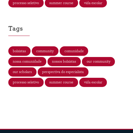
processo seletivo
summer course
vida escolar
Tags
bolsistas
community
comunidade
nossa comunidade
nossos bolsistas
our community
our scholars
perspectiva do especialista
processo seletivo
summer course
vida escolar