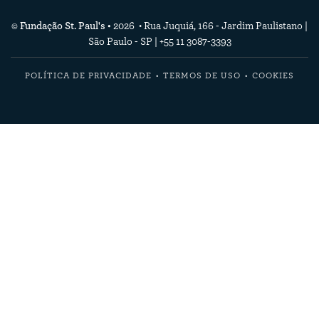
© Fundação St. Paul's •
2026 • Rua Juquiá, 166 - Jardim Paulistano |
São Paulo - SP | +55 11 3087-3393
POLÍTICA DE PRIVACIDADE
TERMOS DE USO
COOKIES