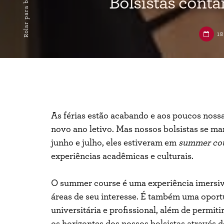
Rolar para baixo
Bolsistas cont
18
As férias estão acabando e aos poucos noss
novo ano letivo. Mas nossos bolsistas se 
junho e julho, eles estiveram em
summer co
experiências acadêmicas e culturais.
O summer course é uma experiência imersiv
áreas de seu interesse. É também uma oportu
universitária e profissional, além de permiti
os horizontes dos nossos bolsistas através 