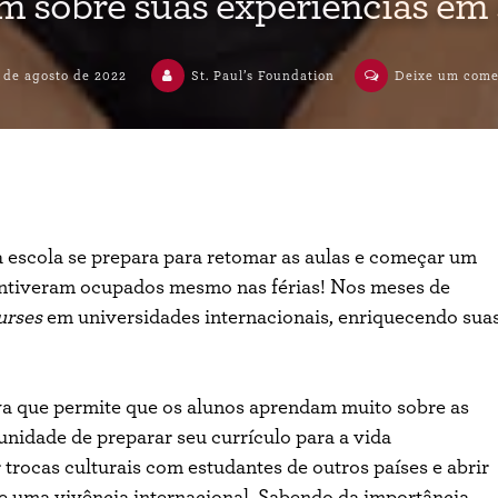
am sobre suas experiências e
 de agosto de 2022
St. Paul’s Foundation
Deixe um come
a escola se prepara para retomar as aulas e começar um
mantiveram ocupados mesmo nas férias! Nos meses de
urses
em universidades internacionais, enriquecendo sua
a que permite que os alunos aprendam muito sobre as
nidade de preparar seu currículo para a vida
r trocas culturais com estudantes de outros países e abrir
de uma vivência internacional. Sabendo da importância