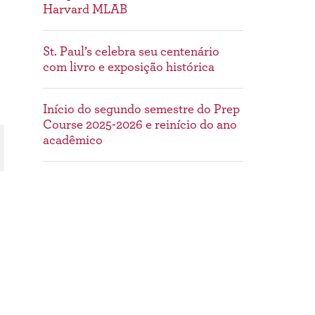
Harvard MLAB
St. Paul’s celebra seu centenário
com livro e exposição histórica
Início do segundo semestre do Prep
Course 2025-2026 e reinício do ano
acadêmico
Dê o primeiro passo: Inscrições
abertas para o Processo Seletivo
2026–2027
Tags