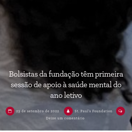
Bolsistas da fundação têm primeira
sessão de apoio à saúde mental do
ano letivo
29 de setembro de 2022
St. Paul’s Foundation
Deixe um comentário
em
Bolsistas
da