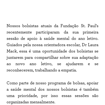
fundação
têm
primeira
sessão
de
apoio
Nossos bolsistas atuais da Fundação St. Paul’s
à
saúde
recentemente participaram da sua primeira
mental
sessão de apoio à saúde mental do ano letivo.
do
ano
Guiados pela nossa orientadora escolar, Dr Laura
letivo
Mack, essa é uma oportunidade dos bolsistas se
juntarem para compartilhar sobre sua adaptação
ao novo ano letivo, se ajudarem e se
reconhecerem, trabalhando a empatia.
Como parte de nosso programa de bolsas, apoiar
a saúde mental dos nossos bolsistas é também
uma prioridade, por isso essas sessões são
organizadas mensalmente.