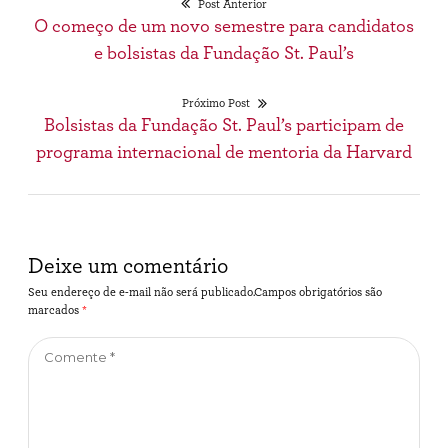
Post Anterior
Navegação
Post
O começo de um novo semestre para candidatos
de
anterior:
e bolsistas da Fundação St. Paul’s
Post
Próximo Post
Próximo
Bolsistas da Fundação St. Paul’s participam de
post:
programa internacional de mentoria da Harvard
Deixe um comentário
Seu endereço de e-mail não será publicado.Campos obrigatórios são
marcados
*
Comente
*