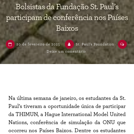
Bolsistas da Fundação St. Paul’s
participam de conferência nos Países
Baixos
20 de fevereiro de 2025
St. Paul’s Foundation
em
Deixe um comentário
Bolsistas
da
Fundação
St.
Paul’s
participam
de
conferência
Na última semana de janeiro, os estudantes da St.
nos
Países
Paul’s tiveram a oportunidade única de participar
Baixos
da THIMUN, a Hague International Model United
Nations, conferência de simulação da ONU que
ocorreu nos Países Baixos. Dentre os estudantes