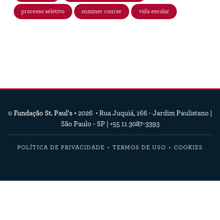
processo seletivo
summer course
vida escolar
© Fundação St. Paul's •
2026 • Rua Juquiá, 166 - Jardim Paulistano |
São Paulo - SP | +55 11 3087-3393
POLÍTICA DE PRIVACIDADE
TERMOS DE USO
COOKIES