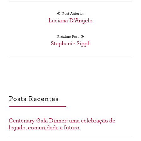
Post Anterior
Post
Luciana D’Angelo
Navegação
anterior:
de
Próximo Post
Próximo
Stephanie Sippli
Post
post:
Posts Recentes
Centenary Gala Dinner: uma celebração de
legado, comunidade e futuro