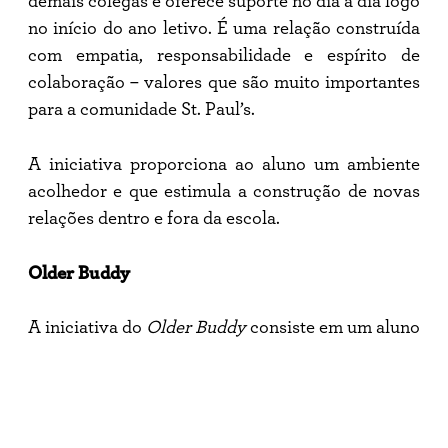
demais colegas e oferece suporte no dia a dia logo
no início do ano letivo. É uma relação construída
com empatia, responsabilidade e espírito de
colaboração – valores que são muito importantes
para a comunidade St. Paul’s.
A iniciativa proporciona ao aluno um ambiente
acolhedor e que estimula a construção de novas
relações dentro e fora da escola.
Older Buddy
A iniciativa do
Older Buddy
consiste em um aluno
mais velho, geralmente um ou dois anos à frente,
oferecer suporte a um estudante recém-chegado à
St. Paul’s. Esse aluno atua como um mentor mais
experiente, especialmente em aspectos